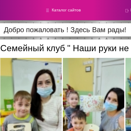
Каталог сайтов
Добро пожаловать ! Здесь Вам рады!
Метод.
Галереи
материалы
фотографи
Семейный клуб " Наши руки не 
Добавлено — 59870
Добавлено — 39050