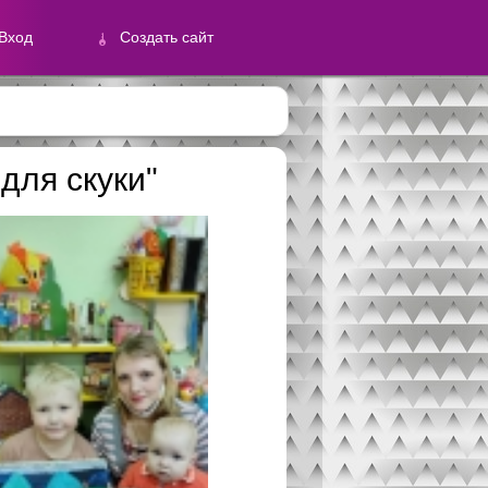
Вход
Создать сайт
й
для скуки"
Создать сайт