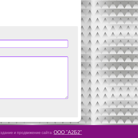
ООО "А2Б2"
здание и продвижение сайта: